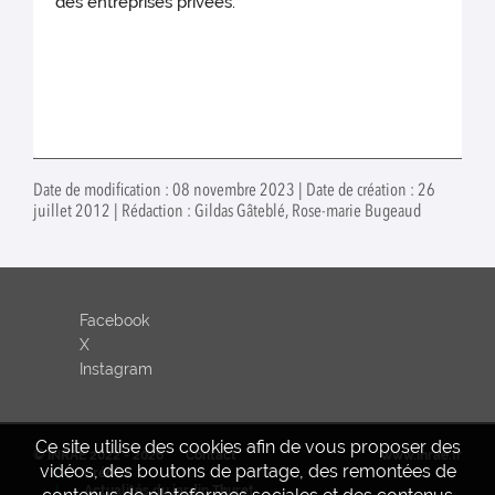
des entreprises privées.
Date de modification : 08 novembre 2023 | Date de création : 26
juillet 2012 | Rédaction : Gildas Gâteblé, Rose-marie Bugeaud
Facebook
X
Instagram
Ce site utilise des cookies afin de vous proposer des
© INRAE 2022 - 2026
Contact
www.inrae.fr
vidéos, des boutons de partage, des remontées de
Crédits
Actualités du jardin Thuret