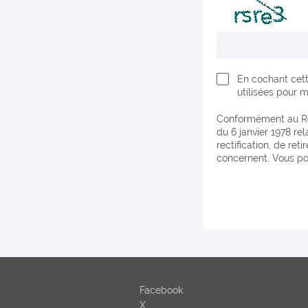
En cochant cett
utilisées pour 
Conformément au Règlement européen relatif à la protection des données personnelles et à la Loi n°78-17
du 6 janvier 1978 rel
rectification, de re
concernent. Vous po
Facebook
X